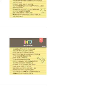
적
성
이
T
할
I
.