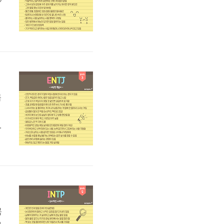
비
%
목
적
T
I
목