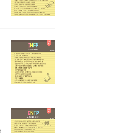
적
성
I
동
때
N
)