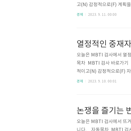
고(N) 감정적으로(F) 계
이다(I)외향적이다(E)I나
경제
2023. 9. 11. 00:00
적이다(T)감정적이다(F)F나
비율비율 순위로 전 세계 9
STJ19.1%2ENFP12.0%ES
열정적인 중재자 I
오늘은 MBTI 검사에서 열
목차 MBTI 검사 바로가기 I
적이고(N) 감정적으로(F)
성적이다(I)외향적이다(E)
경제
2023. 9. 10. 00:01
이성적이다(T)감정적이다(F)
FP 비율비율 순위로 전 세
0%ISTJ19.1%2ENFP12.
논쟁을 즐기는 변론
오늘은 MBTI 검사에서 뜨
니다. 자동목차 MBTI 검사