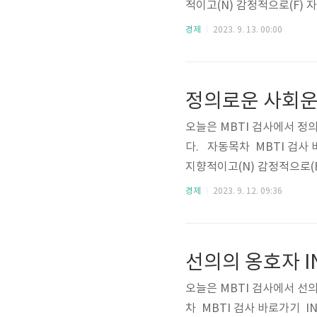
적이고(N) 감정적으로(F)
성적이다(I)외향적이다(E)
경제
2023. 9. 13. 00:00
때이성적이다(T)감정적이다(
ENFP 비율비율 순위로 전
3.0%ISTJ19.1%2ENFP1
정의로운 사회운동
5I..
오늘은 MBTI 검사에서 정
다. 자동목차 MBTI 검사 바
지향적이고(N) 감정적으로(
어내성적이다(I)외향적이다(
경제
2023. 9. 12. 09:36
기할 때이성적이다(T)감정적
J 2. ENFJ 비율비율 
TP13.0%ISTJ19.1%2EN
선의의 옹호자 IN
8.0%..
오늘은 MBTI 검사에서 선
차 MBTI 검사 바로가기 IN