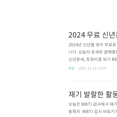
2024년 신년을 맞아 무료
니다. 오늘의 운세와 꿈해몽도
신년운세, 토정비결 보기 BE
이트는 NH농협, 신한라이프
건강
2023. 12. 10. 13:58
지 제공해주고 있어 여러므로
하나씩 자세히 알아보겠습니다
장점은 아무래도 여러 가지 
재기 발랄한 활동가
세, 신토정비결, 평생운세, 월
오늘은 MBTI 검사에서 재
동목차 MBTI 검사 바로가기 