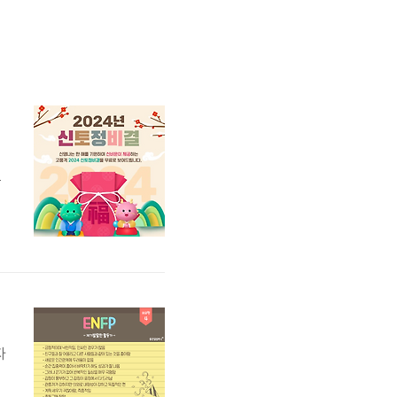
지)
료
사
까
큰
자