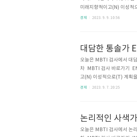
미래지향적이고(N) 이성적으
에 있어내성적이다(I)외향적
경제
2023. 9. 9. 10:56
이야기할 때이성적이다(T)
다(P)P 2. ENTP 비율
율1ENTP13.0%ISTJ19.1
대담한 통솔가 EN
ENFP..
오늘은 MBTI 검사에서 대
차 MBTI 검사 바로가기 EN
고(N) 이성적으로(T) 계
이다(I)외향적이다(E)E나
경제
2023. 9. 7. 20:25
성적이다(T)감정적이다(F)T
J 비율비율 순위로 전 세계
0%ISTJ19.1%2ENFP12.
논리적인 사색가 I
N..
오늘은 MBTI 검사에서 논