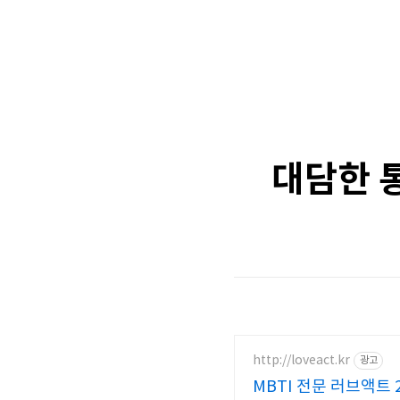
대담한 통
http://loveact.kr
광고
MBTI 전문 러브액트 