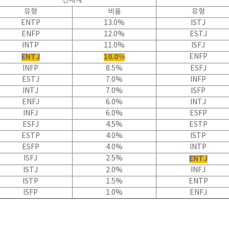
전세계
유형
비율
유형
ENTP
13.0%
ISTJ
ENFP
12.0%
ESTJ
INTP
11.0%
ISFJ
ENTJ
10.0%
ENFP
INFP
8.5%
ESFJ
ESTJ
7.0%
INFP
INTJ
7.0%
ISFP
ENFJ
6.0%
INTJ
INFJ
6.0%
ESFP
ESFJ
4.5%
ESTP
ESTP
4.0%
ISTP
ESFP
4.0%
INTP
ISFJ
2.5%
ENTJ
ISTJ
2.0%
INFJ
ISTP
1.5%
ENTP
ISFP
1.0%
ENFJ